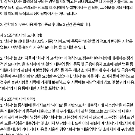
1. 각 당사자는 법령상 요구되는 경우를 제외하고는 상대방으로부터 지득한 기술정보, 노
하우 등 비밀로 관리되는 정보를 제3자에게 누설하여서는 안 되며, 그 정보를 이용계약의
이행 이외의 목적으로 정이용하여서는 아니 됩니다.
2. 전항의 의무는 이용계약의 종료 후에도 3년간 존속합니다.
제 21조("회사"의 모니터링)
1. “회사”는 최대 월 4회(30일 기준) “사이트”에 등록된 “회원”들의 정보가 변경된 사항은
없는지 여부를 확인하기 위한 모니터링을 실시할 수 있다.
2. “회사”는 소비자들이 “회사”의 고객센터에 정식으로 접수한 불만사항에 대해서는 정기
적인 모니터링을 실시하여 “회원”의 대부업 등의 등록 및 금융이용자 보호에 관한 법률 등
“대출거래”와 관련하여 불법행위가 발견될 경우, 해당 소비자들에게 수사기관 및 금융감독
원 등에 수사를 의뢰할 것을 요청할 수 있습니다. “회사”는 이를 위해 소비자들이 정식으로
접수한 불만사항을 서류에 기재해 보관하고, 위 서류에는 해당업체의 상호 및 불만의 내용,
“회사”의 대응 등에 대한 사항을 포함합니다.
제 22조("회사"의 면책)
1. "회사"는 통신판매 중개자로서 “사이트”를 기반으로 한 대출직거래 시스템만을 제공할
뿐, "대출업체"가 등록한 대출광고 및 대부거래조건에 관한 정보 또는 소비자와의 대출거
래에 관하여 분쟁이 발생한 경우 "회사"는 그 분쟁에 개입하지 않으며 그 분쟁의 결과로 인
한 모든 책임은 "대출업체" 및 소비자 부담합니다. 또한 이와 관련하여 "회사"가 제3자에게
손해를 배상하거나 기타 비용을 지출한 경우 "회사"는 "대출업체" 및 소비자에게 구상권을