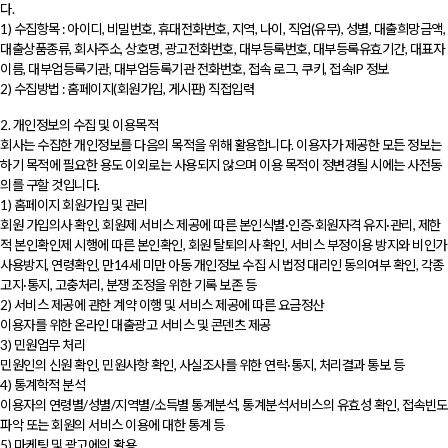
다.
1) 수집항목 : 아이디, 비밀번호, 휴대전화번호, 지역, 나이, 직업(유무), 성별, 대출희망금액,
대출상품종류, 회사주소, 상호명, 광고전화번호, 대부등록번호, 대부등록유효기간, 대표자
이름, 대부업등록기관, 대부업등록기관 전화번호, 접속 로그, 쿠키, 접속IP 정보
2) 수집방법 : 홈페이지(회원가입, 게시판) 직접입력
2. 개인정보의 수집 및 이용목적
회사는 수집한 개인정보를 다음의 목적을 위해 활용합니다. 이용자가 제공한 모든 정보는
하기 목적에 필요한 용도 이외로는 사용되지 않으며 이용 목적이 정변경될 시에는 사전동
의를 구할 것입니다.
1) 홈페이지 회원가입 및 관리
회원 가입의사 확인, 회원제 서비스 제공에 따른 본인식별·인증·회원자격 유지·관리, 제한
적 본인확인제 시행에 따른 본인확인, 회원 탈퇴의사 확인, 서비스 부정이용 방지와 비인가
사용방지, 연령확인, 만14세 미만 아동 개인정보 수집 시 법정 대리인 동의여부 확인, 각종
고지·통지, 고충처리, 분쟁 조정을 위한 기록 보존 등
2) 서비스 제공에 관한 계약 이행 및 서비스 제공에 따른 요금정산
이용자를 위한 온라인 대출광고 서비스 및 콘덴츠 제공
3) 민원업무 처리
민원인의 신원 확인, 민원사항 확인, 사실조사를 위한 연락·통지, 처리결과 통보 등
4) 통계학적 분석
이용자의 연령별/성별/지역별/소득별 통계분석, 통계분석서비스의 유효성 확인, 접속빈도
파악 또는 회원의 서비스 이용에 대한 통계 등
5) 마케팅 및 광고에의 활용