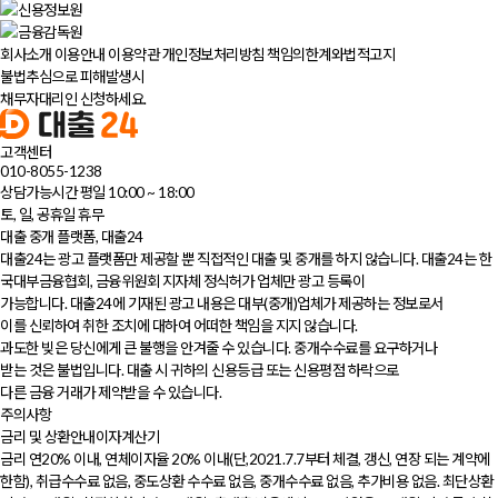
회사소개
이용안내
이용약관
개인정보처리방침
책임의한계와법적고지
불법추심으로 피해발생시
채무자대리인 신청하세요.
고객센터
010-8055-1238
상담가능시간 평일 10:00 ~ 18:00
토, 일, 공휴일 휴무
대출 중개 플랫폼, 대출24
대출24는 광고 플랫폼만 제공할 뿐 직접적인 대출 및 중개를 하지 않습니다. 대출24는 한
국대부금융협회, 금융위원회 지자체 정식허가 업체만 광고 등록이
가능합니다. 대출24에 기재된 광고 내용은 대부(중개)업체가 제공하는 정보로서
이를 신뢰하여 취한 조치에 대하여 어떠한 책임을 지지 않습니다.
과도한 빚은 당신에게 큰 불행을 안겨줄 수 있습니다. 중개수수료를 요구하거나
받는 것은 불법입니다. 대출 시 귀하의 신용등급 또는 신용평점 하락으로
다른 금융 거래가 제약받을 수 있습니다.
주의사항
금리 및 상환안내이자계산기
금리 연20% 이내, 연체이자율 20% 이내(단,2021.7.7부터 체결, 갱신, 연장 되는 계약에
한함), 취급수수료 없음, 중도상환 수수료 없음, 중개수수료 없음, 추가비용 없음. 최단상환