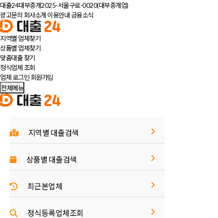
대출24대부중개
2025-서울구로-0020(대부중개업)
광고문의
회사소개
이용안내
금융소식
지역별 업체
찾기
상품별 업체
찾기
맞춤대출
찾기
정식업체 조회
업체 로그인
회원가입
전체메뉴
지역별 대출검색
상품별 대출검색
최근본업체
정식등록업체조회